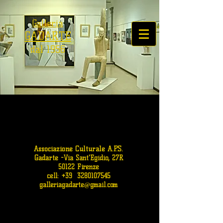
Galleria
GADARTE
dal 1956
Associazione Culturale A.P.S.
Gadarte
-
Via Sant'Egidio, 27R
50122 Firenze
cell: +39
3280107545
galleriagadarte@gmail.com