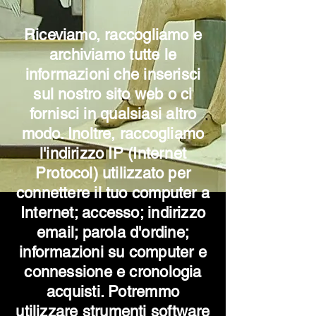
Riceviamo, raccogliamo e
archiviamo tutte le
informazioni che inserisci
sul nostro sito web o ci
fornisci in qualsiasi altro
modo. Inoltre, raccogliamo
l'indirizzo IP (Internet
Protocol) utilizzato per
connettere il tuo computer a
Internet; accesso; indirizzo
email; parola d'ordine;
informazioni su computer e
connessione e cronologia
acquisti. Potremmo
utilizzare strumenti software