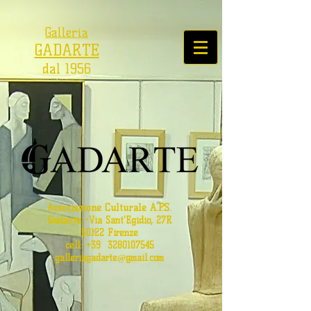
Galleria
GADARTE
dal 1956
Associazione Culturale A.P.S.
Gadarte
-
Via Sant'Egidio, 27R
50122 Firenze
cell: +39
3280107545
galleriagadarte@gmail.com