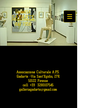
Galleria
GADARTE
dal 1956
Associazione Culturale A.P.S.
Gadarte
-
Via Sant'Egidio, 27R
50122 Firenze
cell: +39
3280107545
galleriagadarte@gmail.com