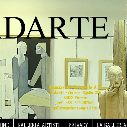
Associazione Culturale A.P.S.
Gadarte
-
Via Sant'Egidio, 27R
50122 Firenze
cell: +39 3280107545
galleriagadarte@gmail.com
IONE
GALLERIA ARTISTI
PRIVACY
LA GALLERIA