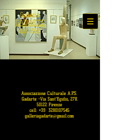
Galleria
GADARTE
dal 1956
Associazione Culturale A.P.S.
Gadarte
-
Via Sant'Egidio, 27R
50122 Firenze
cell: +39
3280107545
galleriagadarte@gmail.com