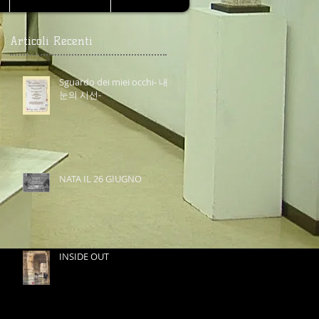
Articoli Recenti
Sguardo dei miei occhi- 내
눈의 시선-
NATA IL 26 GIUGNO
INSIDE OUT