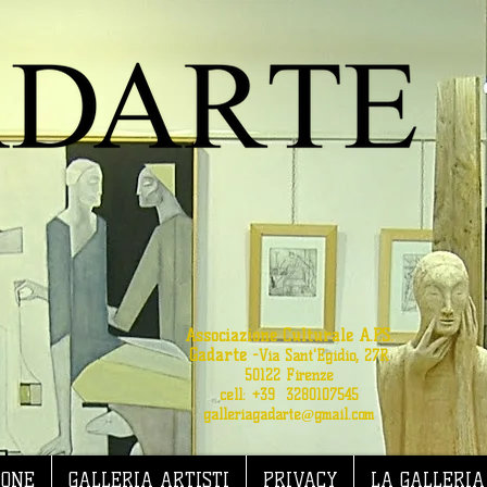
Associazione Culturale A.P.S.
Gadarte
-
Via Sant'Egidio, 27R
50122 Firenze
cell: +39 3280107545
galleriagadarte@gmail.com
IONE
GALLERIA ARTISTI
PRIVACY
LA GALLERIA