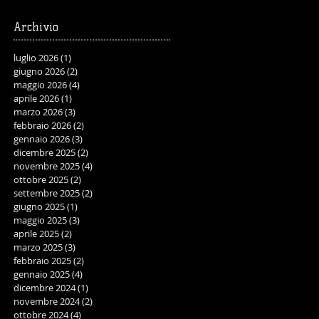
Archivio
luglio 2026
(1)
1 post
giugno 2026
(2)
2 post
maggio 2026
(4)
4 post
aprile 2026
(1)
1 post
marzo 2026
(3)
3 post
febbraio 2026
(2)
2 post
gennaio 2026
(3)
3 post
dicembre 2025
(2)
2 post
novembre 2025
(4)
4 post
ottobre 2025
(2)
2 post
settembre 2025
(2)
2 post
giugno 2025
(1)
1 post
maggio 2025
(3)
3 post
aprile 2025
(2)
2 post
marzo 2025
(3)
3 post
febbraio 2025
(2)
2 post
gennaio 2025
(4)
4 post
dicembre 2024
(1)
1 post
novembre 2024
(2)
2 post
ottobre 2024
(4)
4 post