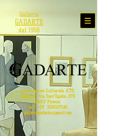
Galleria
GADARTE
dal 1956
Associazione Culturale A.P.S.
Gadarte
-
Via Sant'Egidio, 27R
50122 Firenze
cell: +39
3280107545
galleriagadarte@gmail.com