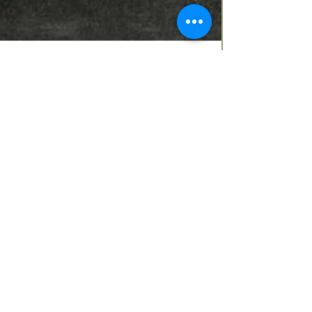
"l'AMORE AL TEMPO DELLE
MASCHERE"
Concorso a premi riservato ai soci di Gadarte dal 3 al
22 febbraio 2024 Inaugurazione e premiazione
domenica 4 febbraio inizio dalle ore...