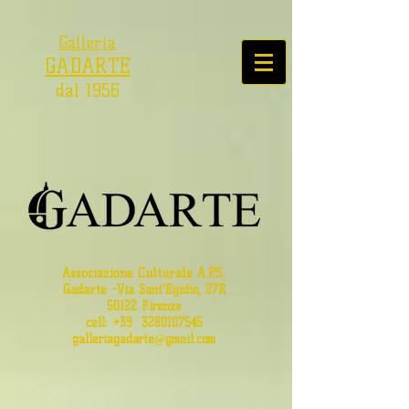
Galleria
GADARTE
dal 1956
Associazione Culturale A.P.S.
Gadarte
-
Via Sant'Egidio, 27R
50122 Firenze
cell: +39
3280107545
galleriagadarte@gmail.com