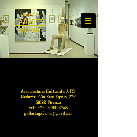
Galleria
GADARTE
dal 1956
Associazione Culturale A.P.S.
Gadarte
-
Via Sant'Egidio, 27R
50122 Firenze
cell: +39
3280107545
galleriagadarte@gmail.com