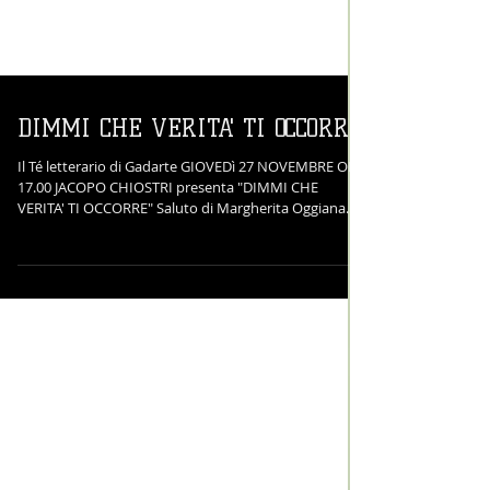
DIMMI CHE VERITA' TI OCCORRE
Il Té letterario di Gadarte GIOVEDì 27 NOVEMBRE ORE
17.00 JACOPO CHIOSTRI presenta "DIMMI CHE
VERITA' TI OCCORRE" Saluto di Margherita Oggiana
Presidente di Gadarte Intervengono Giusy Frisina e
Rosa Chiricosta