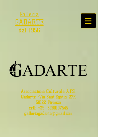
Galleria
GADARTE
dal 1956
Associazione Culturale A.P.S.
Gadarte
-
Via Sant'Egidio, 27R
50122 Firenze
cell: +39
3280107545
galleriagadarte@gmail.com