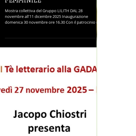
COLLETTIVO ARTISTICO
FEMMINILE
Mostra collettiva del Gruppo LILITH DAL 28
novembre all'11 dicembre 2025 Inaugurazione
domenica 30 novembre ore 16.30 Con il patrocinio del
comune di Firenze La mostra è aperta al pubblico dal
martedì al sabato dalle 16 alle 19