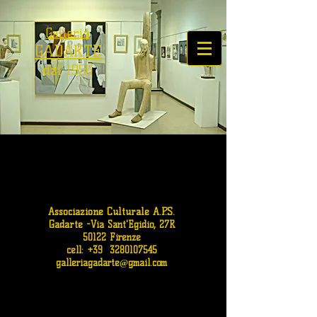
Galleria
GADARTE
dal 1956
Associazione Culturale A.P.S.
Gadarte
-
Via Sant'Egidio, 27R
50122 Firenze
cell: +39
3280107545
galleriagadarte@gmail.com