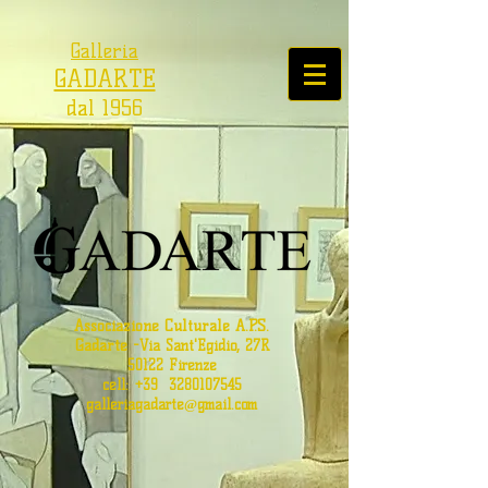
Galleria
GADARTE
dal 1956
Associazione Culturale A.P.S.
Gadarte
-
Via Sant'Egidio, 27R
50122 Firenze
cell: +39
3280107545
galleriagadarte@gmail.com