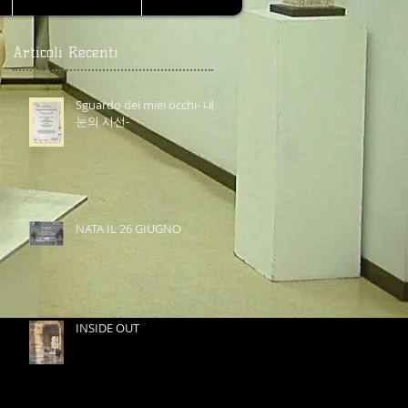
Articoli Recenti
Sguardo dei miei occhi- 내
눈의 시선-
NATA IL 26 GIUGNO
INSIDE OUT