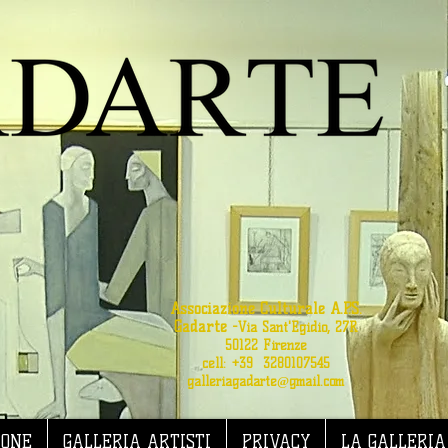
Associazione Culturale A.P.S.
Gadarte
-
Via Sant'Egidio, 27R
50122 Firenze
cell: +39 3280107545
galleriagadarte@gmail.com
IONE
GALLERIA ARTISTI
PRIVACY
LA GALLERIA