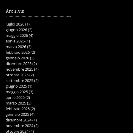
Archivio
luglio 2026
(1)
1 post
giugno 2026
(2)
2 post
maggio 2026
(4)
4 post
aprile 2026
(1)
1 post
marzo 2026
(3)
3 post
febbraio 2026
(2)
2 post
gennaio 2026
(3)
3 post
dicembre 2025
(2)
2 post
novembre 2025
(4)
4 post
ottobre 2025
(2)
2 post
settembre 2025
(2)
2 post
giugno 2025
(1)
1 post
maggio 2025
(3)
3 post
aprile 2025
(2)
2 post
marzo 2025
(3)
3 post
febbraio 2025
(2)
2 post
gennaio 2025
(4)
4 post
dicembre 2024
(1)
1 post
novembre 2024
(2)
2 post
ottobre 2024
(4)
4 post