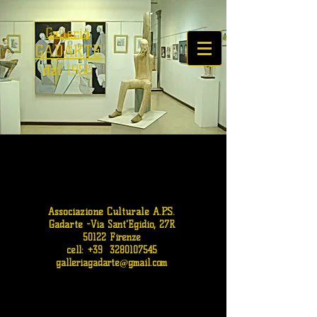
Galleria
GADARTE
dal 1956
Associazione Culturale A.P.S.
Gadarte
-
Via Sant'Egidio, 27R
50122 Firenze
cell: +39
3280107545
galleriagadarte@gmail.com