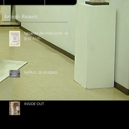
Articoli Recenti
Sguardo dei miei occhi- 내
눈의 시선-
NATA IL 26 GIUGNO
INSIDE OUT