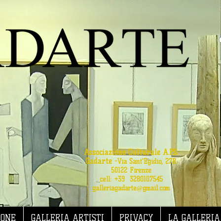
Associazione Culturale A.P.S.
Gadarte
-
Via Sant'Egidio, 27R
50122 Firenze
cell: +39 3280107545
galleriagadarte@gmail.com
IONE
GALLERIA ARTISTI
PRIVACY
LA GALLERIA