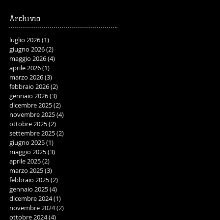
Archivio
luglio 2026
(1)
1 post
giugno 2026
(2)
2 post
maggio 2026
(4)
4 post
aprile 2026
(1)
1 post
marzo 2026
(3)
3 post
febbraio 2026
(2)
2 post
gennaio 2026
(3)
3 post
dicembre 2025
(2)
2 post
novembre 2025
(4)
4 post
ottobre 2025
(2)
2 post
settembre 2025
(2)
2 post
giugno 2025
(1)
1 post
maggio 2025
(3)
3 post
aprile 2025
(2)
2 post
marzo 2025
(3)
3 post
febbraio 2025
(2)
2 post
gennaio 2025
(4)
4 post
dicembre 2024
(1)
1 post
novembre 2024
(2)
2 post
ottobre 2024
(4)
4 post