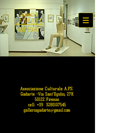
Galleria
GADARTE
dal 1956
Associazione Culturale A.P.S.
Gadarte
-
Via Sant'Egidio, 27R
50122 Firenze
cell: +39
3280107545
galleriagadarte@gmail.com