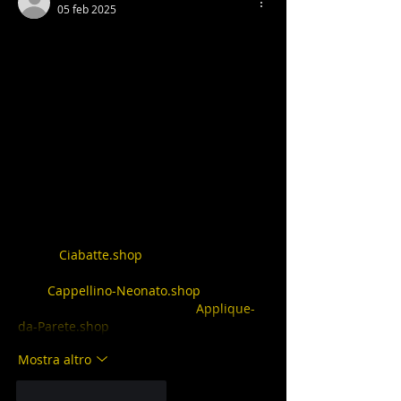
05 feb 2025
Italiano: Un Universo Ampio Dove lo Stile 
Italiano Incontra Niche 
InternazionaliL'ultimo gruppo raccoglie 
negozi online internazionali
 (spesso in 
inglese) e alcuni 
siti italiani
 con un tocco 
mediterraneo. Qui trovi un'ampia 
gamma di prodotti: 
casa & decorazione
, 
moda
, 
sex toys
, 
gioielli
 e prodotti 
esoterici. L'Italia contribuisce con il suo 
senso del 
design
 e della 
dolce vita
, 
mentre il segmento “globale” si rivolge a 
un pubblico mondiale.Negozi 
Italiani
Ciabatte.shop
: Ciabattine o 
sandali in stile italiano, per il comfort a 
casa.
Cappellino-Neonato.shop
: 
Cappellini per neonati (Italia).
Applique-
da-Parete.shop
: Applique da parete,…
Mostra altro
Mi piace
Rispondi