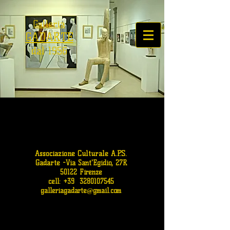
Galleria
GADARTE
dal 1956
Associazione Culturale A.P.S.
Gadarte
-
Via Sant'Egidio, 27R
50122 Firenze
cell: +39
3280107545
galleriagadarte@gmail.com