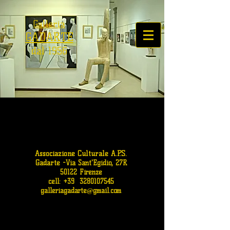
Galleria
GADARTE
dal 1956
Associazione Culturale A.P.S.
Gadarte
-
Via Sant'Egidio, 27R
50122 Firenze
cell: +39
3280107545
galleriagadarte@gmail.com