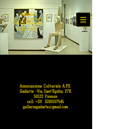
Galleria
GADARTE
dal 1956
Associazione Culturale A.P.S.
Gadarte
-
Via Sant'Egidio, 27R
50122 Firenze
cell: +39
3280107545
galleriagadarte@gmail.com