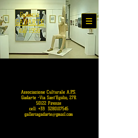
Galleria
GADARTE
dal 1956
Associazione Culturale A.P.S.
Gadarte
-
Via Sant'Egidio, 27R
50122 Firenze
cell: +39
3280107545
galleriagadarte@gmail.com