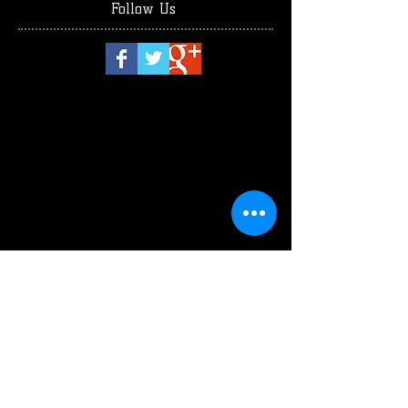
Follow Us
luglio 2026
(1)
1 post
giugno 2026
(2)
2 post
maggio 2026
(4)
4 post
aprile 2026
(1)
1 post
marzo 2026
(3)
3 post
febbraio 2026
(2)
2 post
gennaio 2026
(3)
3 post
dicembre 2025
(2)
2 post