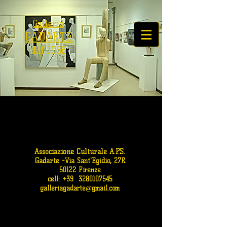
Galleria
GADARTE
dal 1956
Associazione Culturale A.P.S.
Gadarte
-
Via Sant'Egidio, 27R
50122 Firenze
cell: +39
3280107545
galleriagadarte@gmail.com