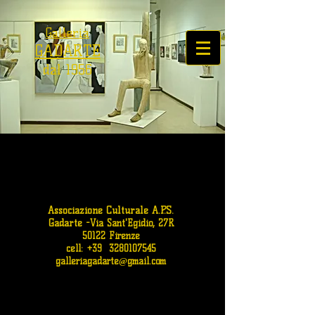
Galleria
GADARTE
dal 1956
Associazione Culturale A.P.S.
Gadarte
-
Via Sant'Egidio, 27R
50122 Firenze
cell: +39
3280107545
galleriagadarte@gmail.com