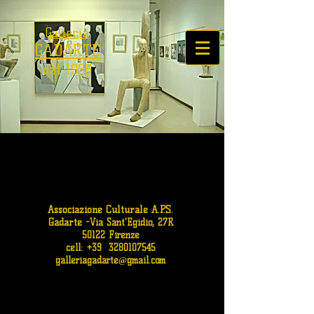
Galleria
GADARTE
dal 1956
Associazione Culturale A.P.S.
Gadarte
-
Via Sant'Egidio, 27R
50122 Firenze
cell: +39
3280107545
galleriagadarte@gmail.com