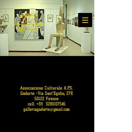
Galleria
GADARTE
dal 1956
Associazione Culturale A.P.S.
Gadarte
-
Via Sant'Egidio, 27R
50122 Firenze
cell: +39
3280107545
galleriagadarte@gmail.com