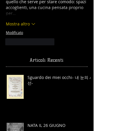
quello che serve per stare comodo: spazi 
accoglienti, una cucina pensata proprio 
per…
Mostra altro
Modificato
Mi piace
Rispondi
Articoli Recenti
Sguardo dei miei occhi- 내 눈의 시
선-
NATA IL 26 GIUGNO