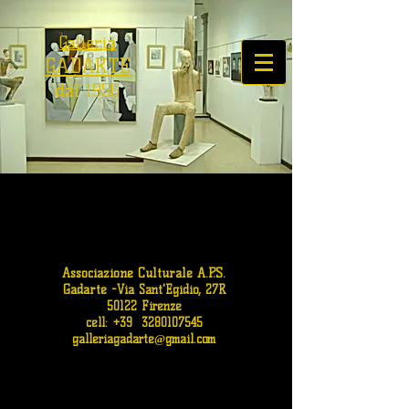
Galleria
GADARTE
dal 1956
Associazione Culturale A.P.S.
Gadarte
-
Via Sant'Egidio, 27R
50122 Firenze
cell: +39
3280107545
galleriagadarte@gmail.com