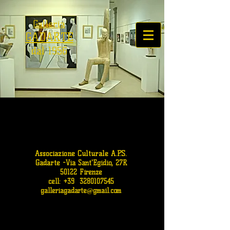
Galleria
GADARTE
dal 1956
Associazione Culturale A.P.S.
Gadarte
-
Via Sant'Egidio, 27R
50122 Firenze
cell: +39
3280107545
galleriagadarte@gmail.com