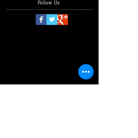
Follow Us
luglio 2026
(1)
1 post
giugno 2026
(2)
2 post
maggio 2026
(4)
4 post
aprile 2026
(1)
1 post
marzo 2026
(3)
3 post
febbraio 2026
(2)
2 post
gennaio 2026
(3)
3 post
dicembre 2025
(2)
2 post