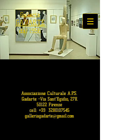
Galleria
GADARTE
dal 1956
Associazione Culturale A.P.S.
Gadarte
-
Via Sant'Egidio, 27R
50122 Firenze
cell: +39
3280107545
galleriagadarte@gmail.com