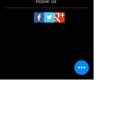
Follow Us
luglio 2026
(1)
1 post
giugno 2026
(2)
2 post
maggio 2026
(4)
4 post
aprile 2026
(1)
1 post
marzo 2026
(3)
3 post
febbraio 2026
(2)
2 post
gennaio 2026
(3)
3 post
dicembre 2025
(2)
2 post