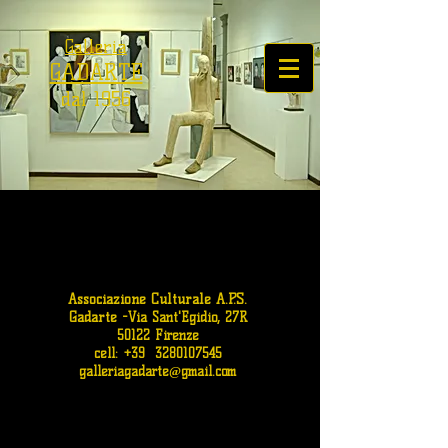
Galleria
GADARTE
dal 1956
Associazione Culturale A.P.S.
Gadarte
-
Via Sant'Egidio, 27R
50122 Firenze
cell: +39
3280107545
galleriagadarte@gmail.com