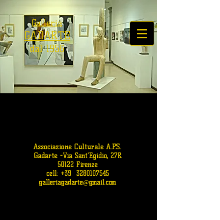
Galleria
GADARTE
dal 1956
Associazione Culturale A.P.S.
Gadarte
-
Via Sant'Egidio, 27R
50122 Firenze
cell: +39
3280107545
galleriagadarte@gmail.com