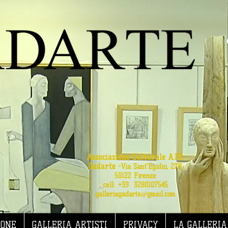
Associazione Culturale A.P.S.
Gadarte
-
Via Sant'Egidio, 27R
50122 Firenze
cell: +39 3280107545
galleriagadarte@gmail.com
IONE
GALLERIA ARTISTI
PRIVACY
LA GALLERIA