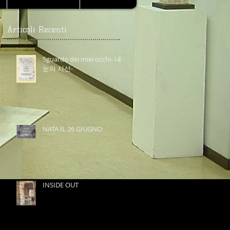
Articoli Recenti
Sguardo dei miei occhi- 내
눈의 시선-
NATA IL 26 GIUGNO
INSIDE OUT