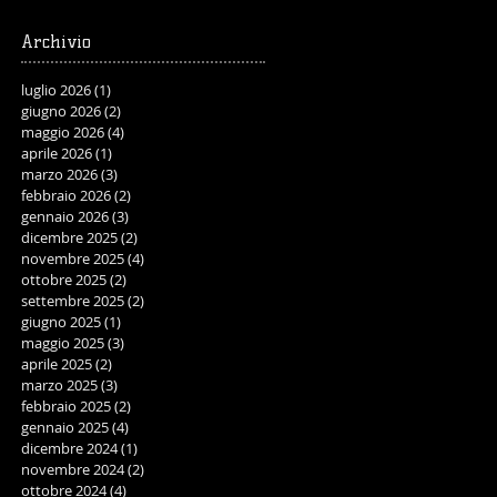
Archivio
luglio 2026
(1)
1 post
giugno 2026
(2)
2 post
maggio 2026
(4)
4 post
aprile 2026
(1)
1 post
marzo 2026
(3)
3 post
febbraio 2026
(2)
2 post
gennaio 2026
(3)
3 post
dicembre 2025
(2)
2 post
novembre 2025
(4)
4 post
ottobre 2025
(2)
2 post
settembre 2025
(2)
2 post
giugno 2025
(1)
1 post
maggio 2025
(3)
3 post
aprile 2025
(2)
2 post
marzo 2025
(3)
3 post
febbraio 2025
(2)
2 post
gennaio 2025
(4)
4 post
dicembre 2024
(1)
1 post
novembre 2024
(2)
2 post
ottobre 2024
(4)
4 post